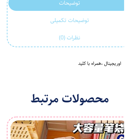
توضیحات
توضیحات تکمیلی
نظرات (0)
اوریجینال ،همراه با کلید
محصولات مرتبط