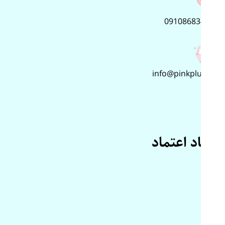
09108683499
info@pinkplus.ir
نماد اعتماد