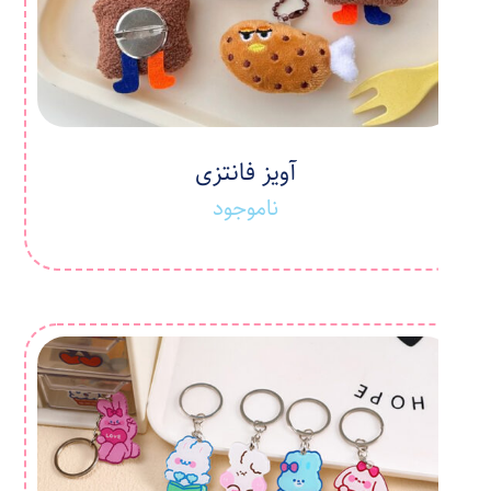
آویز فانتزی
ناموجود