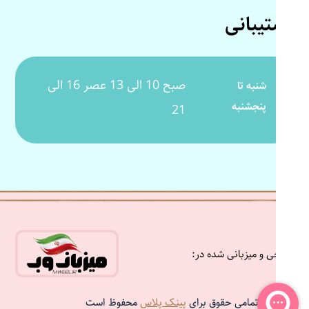
پشتیبانی
صبح 10 الی 13 عصر 16 الی
شنبه تا
پنجشنبه
21
طراحی و میزبانی شده در:
تمامی حقوق برای
پینک پلاس
محفوظ است