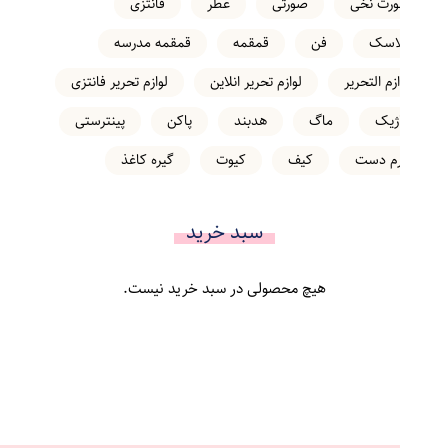
شورت نخی
صورتی
عطر
فانتزی
فلاسک
فن
قمقمه
قمقمه مدرسه
لوازم التحریر
لوازم تحریر انلاین
لوازم تحریر فانتزی
ماژیک
ماگ
هدبند
پاکن
پینترستی
کرم دست
کیف
کیوت
گیره کاغذ
سبد خرید
هیچ محصولی در سبد خرید نیست.