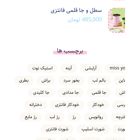
سطل و جا قلمی فانتزی
485,000
تومان
برچسب ها
miss you
آرایشی
آینه
استیک نوت
انلاین
بالم لب
بخور سرد
براش
بطری
تراش
جا قلمی
جا مدادی
جا کلیدی
خرسی
خودکار
خودکار فانتزی
دخترانه
دفترچه
روانویس
رژ
رژ لب
رژ مایع
شورت
شورت اسلیپ
شورت فانتزی