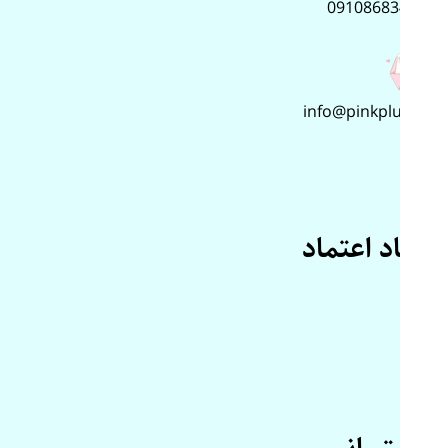
09108683499
info@pinkplus.ir
نماد اعتماد