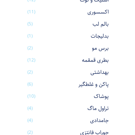
استیک و نوت
اکسسوری
(11)
بالم لب
(5)
بدلیجات
(1)
برس مو
(2)
بطری قمقمه
(12)
بهداشتی
(2)
پاکن و غلطگیر
(6)
پوشاک
(10)
تراول ماگ
(4)
جامدادی
(4)
جوراب فانتزی
(2)