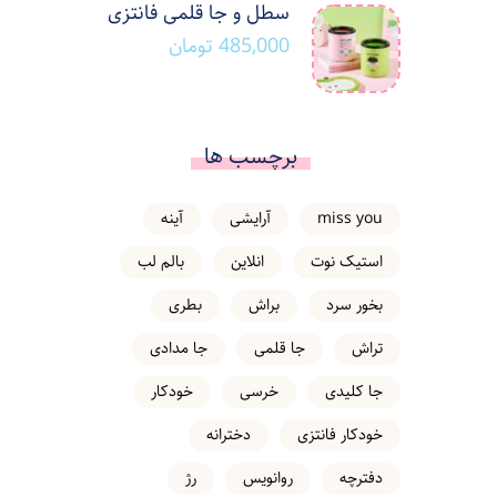
سطل و جا قلمی فانتزی
485,000
تومان
برچسب ها
miss you
آرایشی
آینه
استیک نوت
انلاین
بالم لب
بخور سرد
براش
بطری
تراش
جا قلمی
جا مدادی
جا کلیدی
خرسی
خودکار
خودکار فانتزی
دخترانه
دفترچه
روانویس
رژ