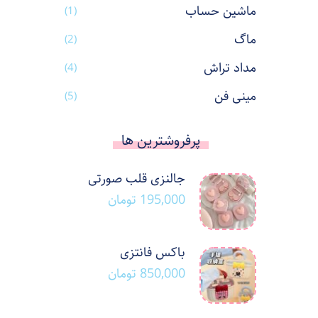
ماشین حساب
(1)
ماگ
(2)
مداد تراش
(4)
مینی فن
(5)
پرفروشترین ها
جالنزی قلب صورتی
195,000
تومان
باکس فانتزی
850,000
تومان