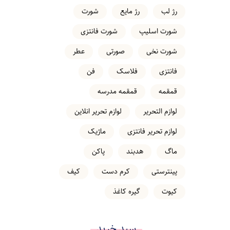
رژ لب
رژ مایع
شورت
شورت اسلیپ
شورت فانتزی
شورت نخی
صورتی
عطر
فانتزی
فلاسک
فن
قمقمه
قمقمه مدرسه
لوازم التحریر
لوازم تحریر انلاین
لوازم تحریر فانتزی
ماژیک
ماگ
هدبند
پاکن
پینترستی
کرم دست
کیف
کیوت
گیره کاغذ
سبد خرید