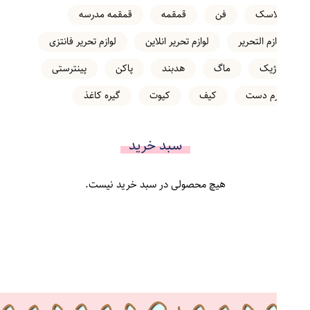
فلاسک
فن
قمقمه
قمقمه مدرسه
لوازم التحریر
لوازم تحریر انلاین
لوازم تحریر فانتزی
ماژیک
ماگ
هدبند
پاکن
پینترستی
کرم دست
کیف
کیوت
گیره کاغذ
سبد خرید
هیچ محصولی در سبد خرید نیست.