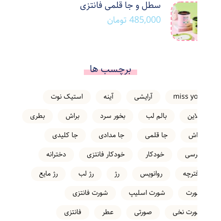
سطل و جا قلمی فانتزی
485,000
تومان
برچسب ها
miss you
آرایشی
آینه
استیک نوت
انلاین
بالم لب
بخور سرد
براش
بطری
تراش
جا قلمی
جا مدادی
جا کلیدی
خرسی
خودکار
خودکار فانتزی
دخترانه
دفترچه
روانویس
رژ
رژ لب
رژ مایع
شورت
شورت اسلیپ
شورت فانتزی
شورت نخی
صورتی
عطر
فانتزی