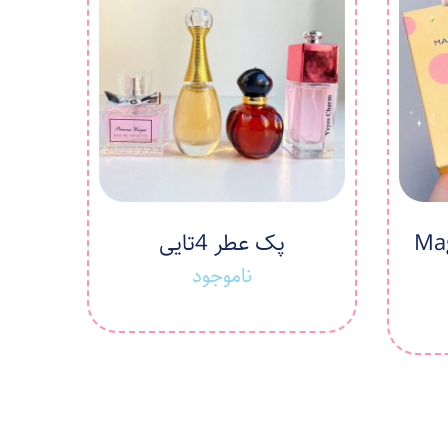
 پنیری Magic
پک عطر 4تایی
ناموجود