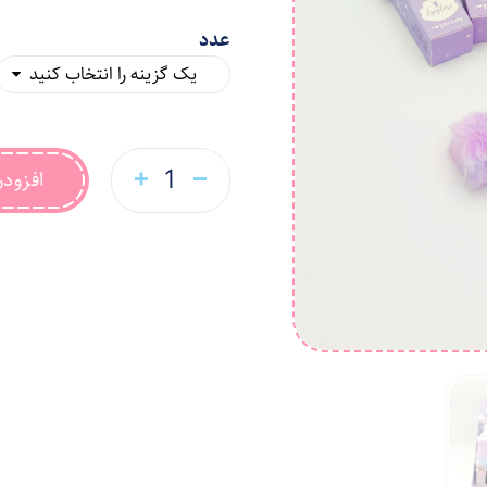
عدد
افزود