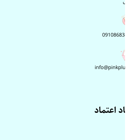
پلاس
09108683499
info@pinkplus.ir
نماد اعتماد