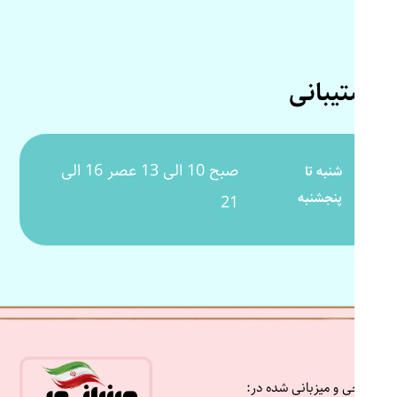
پشتیبانی
صبح 10 الی 13 عصر 16 الی
شنبه تا
پنجشنبه
21
طراحی و میزبانی شده در: