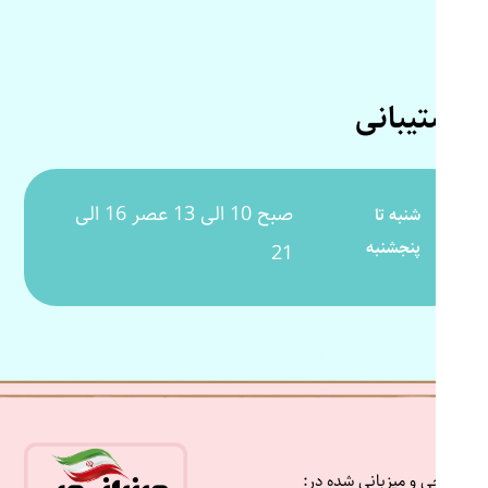
پشتیبانی
صبح 10 الی 13 عصر 16 الی
شنبه تا
پنجشنبه
21
طراحی و میزبانی شده در: