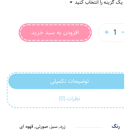
افزودن به سبد خرید
توضیحات تکمیلی
نظرات (0)
رنگ
زرد, سبز, صورتی, قهوه ای