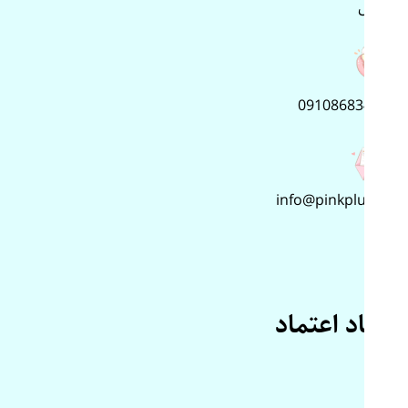
پلاس
09108683499
info@pinkplus.ir
نماد اعتماد