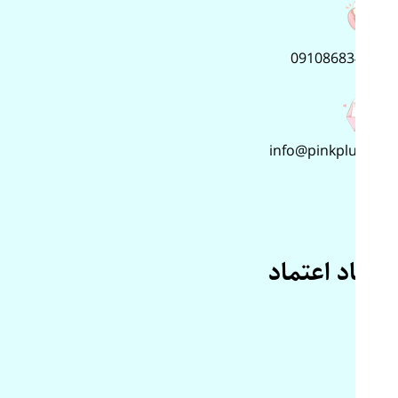
09108683499
info@pinkplus.ir
نماد اعتماد