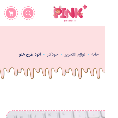
خانه
لوازم التحریر
خودکار
اتود طرح هلو