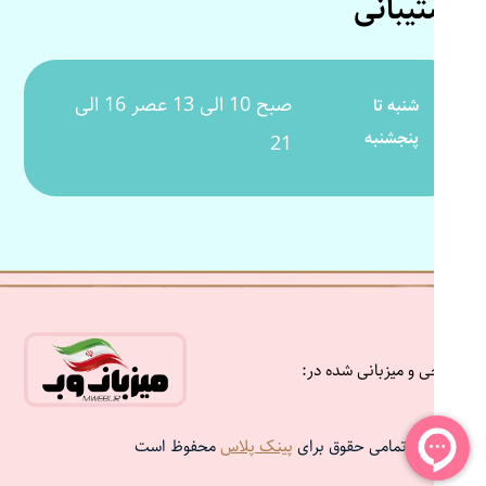
پشتیبانی
صبح 10 الی 13 عصر 16 الی
شنبه تا
پنجشنبه
21
طراحی و میزبانی شده در:
تمامی حقوق برای
پینک پلاس
محفوظ است