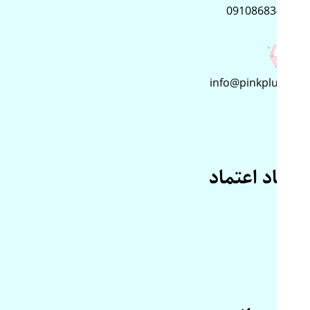
09108683499
info@pinkplus.ir
نماد اعتماد