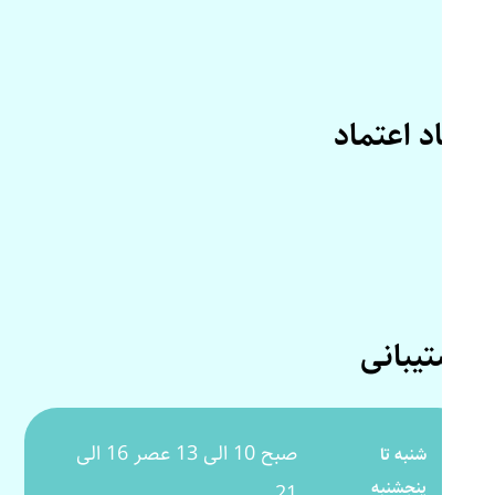
نماد اعتماد
پشتیبانی
صبح 10 الی 13 عصر 16 الی
شنبه تا
پنجشنبه
21