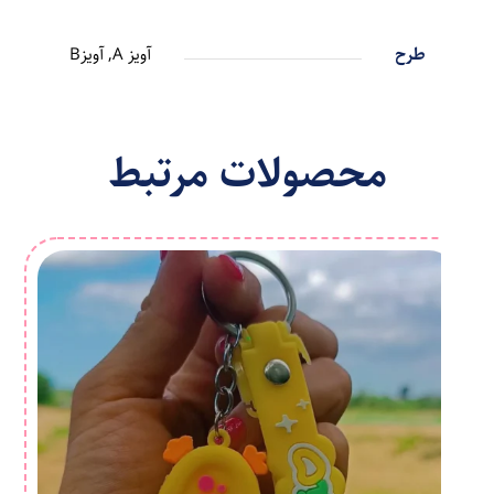
طرح
آویز A, آویزB
محصولات مرتبط