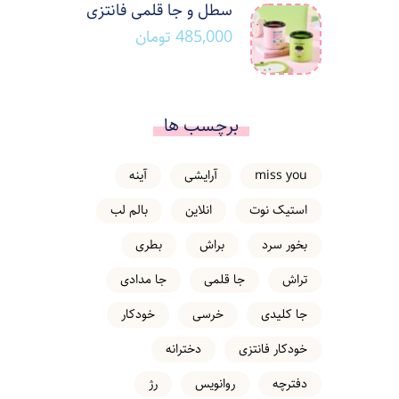
سطل و جا قلمی فانتزی
485,000
تومان
برچسب ها
miss you
آرایشی
آینه
استیک نوت
انلاین
بالم لب
بخور سرد
براش
بطری
تراش
جا قلمی
جا مدادی
جا کلیدی
خرسی
خودکار
خودکار فانتزی
دخترانه
دفترچه
روانویس
رژ