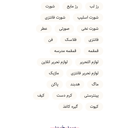
رژ لب
رژ مایع
شورت
شورت اسلیپ
شورت فانتزی
شورت نخی
صورتی
عطر
فانتزی
فلاسک
فن
قمقمه
قمقمه مدرسه
لوازم التحریر
لوازم تحریر انلاین
لوازم تحریر فانتزی
ماژیک
ماگ
هدبند
پاکن
پینترستی
کرم دست
کیف
کیوت
گیره کاغذ
سبد خرید