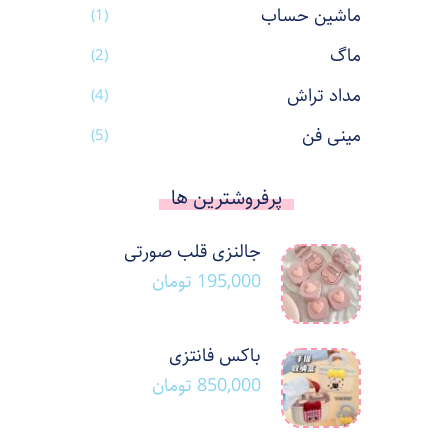
ماشین حساب
(1)
ماگ
(2)
مداد تراش
(4)
مینی فن
(5)
پرفروشترین ها
جالنزی قلب صورتی
195,000
تومان
باکس فانتزی
850,000
تومان