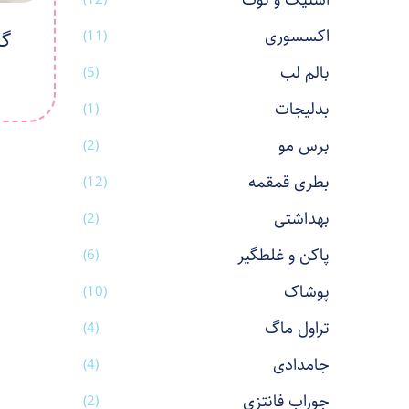
استیک و نوت
اکسسوری
گی
(11)
بالم لب
(5)
بدلیجات
(1)
برس مو
(2)
بطری قمقمه
(12)
بهداشتی
(2)
پاکن و غلطگیر
(6)
پوشاک
(10)
تراول ماگ
(4)
جامدادی
(4)
جوراب فانتزی
(2)