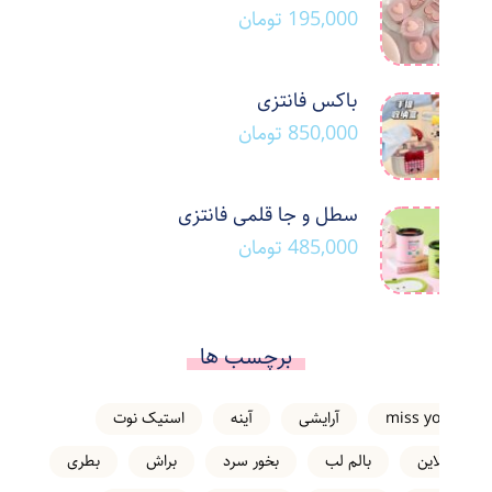
195,000
تومان
باکس فانتزی
850,000
تومان
سطل و جا قلمی فانتزی
485,000
تومان
برچسب ها
miss you
آرایشی
آینه
استیک نوت
انلاین
بالم لب
بخور سرد
براش
بطری