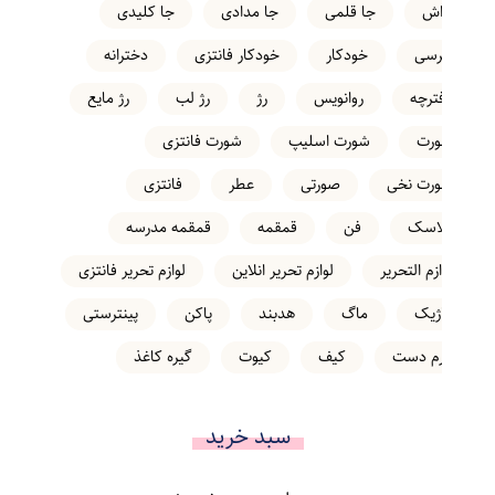
تراش
جا قلمی
جا مدادی
جا کلیدی
خرسی
خودکار
خودکار فانتزی
دخترانه
دفترچه
روانویس
رژ
رژ لب
رژ مایع
شورت
شورت اسلیپ
شورت فانتزی
شورت نخی
صورتی
عطر
فانتزی
فلاسک
فن
قمقمه
قمقمه مدرسه
لوازم التحریر
لوازم تحریر انلاین
لوازم تحریر فانتزی
ماژیک
ماگ
هدبند
پاکن
پینترستی
کرم دست
کیف
کیوت
گیره کاغذ
سبد خرید