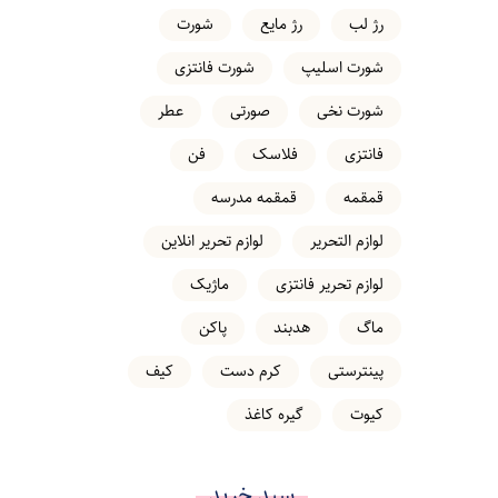
رژ لب
رژ مایع
شورت
شورت اسلیپ
شورت فانتزی
شورت نخی
صورتی
عطر
فانتزی
فلاسک
فن
قمقمه
قمقمه مدرسه
لوازم التحریر
لوازم تحریر انلاین
لوازم تحریر فانتزی
ماژیک
ماگ
هدبند
پاکن
پینترستی
کرم دست
کیف
کیوت
گیره کاغذ
سبد خرید