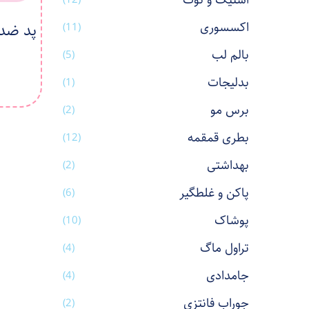
استیک و نوت
اکسسوری
پد ضد 
(11)
بالم لب
(5)
بدلیجات
(1)
برس مو
(2)
بطری قمقمه
(12)
بهداشتی
(2)
پاکن و غلطگیر
(6)
پوشاک
(10)
تراول ماگ
(4)
جامدادی
(4)
جوراب فانتزی
(2)