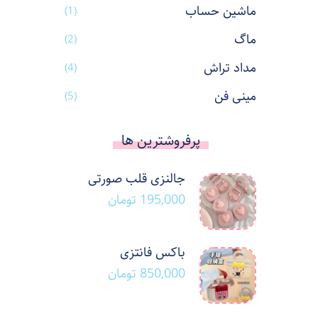
ماشین حساب
(1)
ماگ
(2)
مداد تراش
(4)
مینی فن
(5)
پرفروشترین ها
جالنزی قلب صورتی
195,000
تومان
باکس فانتزی
850,000
تومان