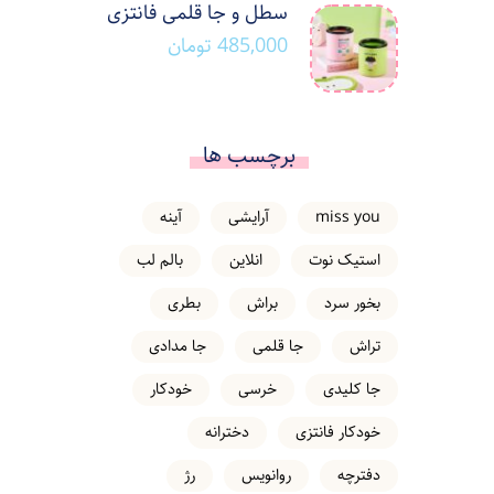
سطل و جا قلمی فانتزی
485,000
تومان
برچسب ها
miss you
آرایشی
آینه
استیک نوت
انلاین
بالم لب
بخور سرد
براش
بطری
تراش
جا قلمی
جا مدادی
جا کلیدی
خرسی
خودکار
خودکار فانتزی
دخترانه
دفترچه
روانویس
رژ