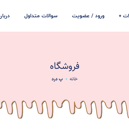
ت
ورود / عضویت
سوالات متداول
دربار
فروشگاه
خانه
پ درد