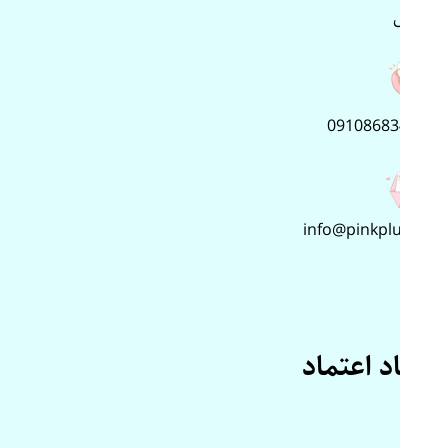
پلاس
09108683499
info@pinkplus.ir
نماد اعتماد