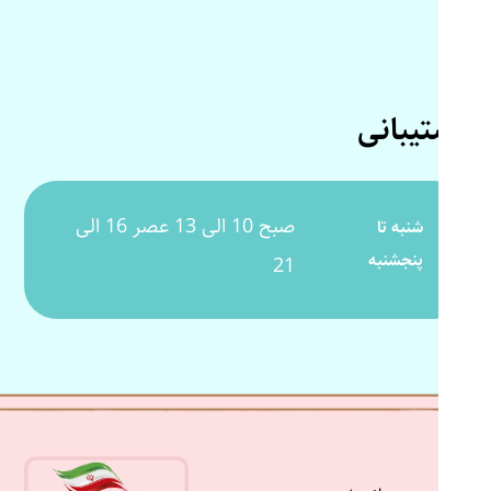
پشتیبانی
صبح 10 الی 13 عصر 16 الی
شنبه تا
پنجشنبه
21