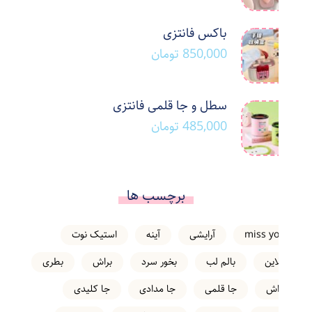
باکس فانتزی
850,000
تومان
سطل و جا قلمی فانتزی
485,000
تومان
برچسب ها
miss you
آرایشی
آینه
استیک نوت
انلاین
بالم لب
بخور سرد
براش
بطری
تراش
جا قلمی
جا مدادی
جا کلیدی