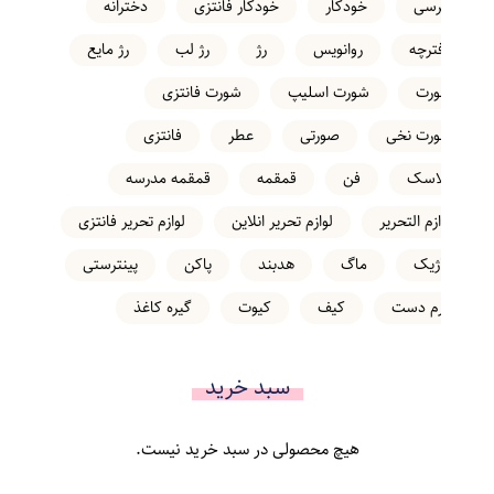
خرسی
خودکار
خودکار فانتزی
دخترانه
دفترچه
روانویس
رژ
رژ لب
رژ مایع
شورت
شورت اسلیپ
شورت فانتزی
شورت نخی
صورتی
عطر
فانتزی
فلاسک
فن
قمقمه
قمقمه مدرسه
لوازم التحریر
لوازم تحریر انلاین
لوازم تحریر فانتزی
ماژیک
ماگ
هدبند
پاکن
پینترستی
کرم دست
کیف
کیوت
گیره کاغذ
سبد خرید
هیچ محصولی در سبد خرید نیست.