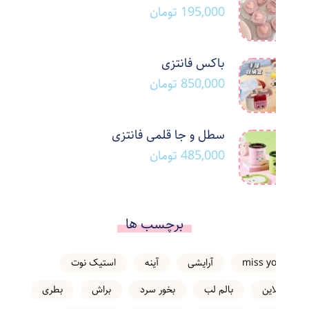
195,000
تومان
باکس فانتزی
850,000
تومان
سطل و جا قلمی فانتزی
485,000
تومان
برچسب ها
miss you
آرایشی
آینه
استیک نوت
انلاین
بالم لب
بخور سرد
براش
بطری