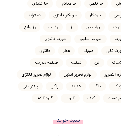
تراش
جا قلمی
جا مدادی
جا کلیدی
خرسی
خودکار
خودکار فانتزی
دخترانه
دفترچه
روانویس
رژ
رژ لب
رژ مایع
شورت
شورت اسلیپ
شورت فانتزی
شورت نخی
صورتی
عطر
فانتزی
فلاسک
فن
قمقمه
قمقمه مدرسه
لوازم التحریر
لوازم تحریر انلاین
لوازم تحریر فانتزی
ماژیک
ماگ
هدبند
پاکن
پینترستی
کرم دست
کیف
کیوت
گیره کاغذ
سبد خرید