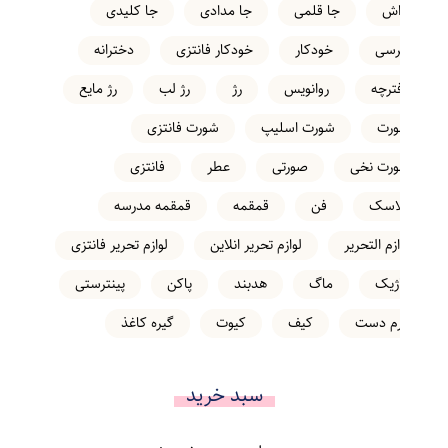
تراش
جا قلمی
جا مدادی
جا کلیدی
خرسی
خودکار
خودکار فانتزی
دخترانه
دفترچه
روانویس
رژ
رژ لب
رژ مایع
شورت
شورت اسلیپ
شورت فانتزی
شورت نخی
صورتی
عطر
فانتزی
فلاسک
فن
قمقمه
قمقمه مدرسه
لوازم التحریر
لوازم تحریر انلاین
لوازم تحریر فانتزی
ماژیک
ماگ
هدبند
پاکن
پینترستی
کرم دست
کیف
کیوت
گیره کاغذ
سبد خرید