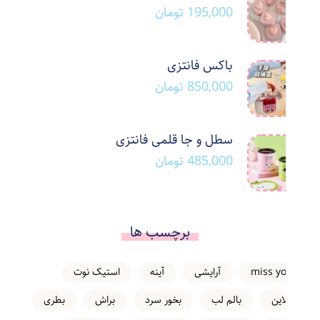
195,000
تومان
باکس فانتزی
850,000
تومان
سطل و جا قلمی فانتزی
485,000
تومان
برچسب ها
miss you
آرایشی
آینه
استیک نوت
انلاین
بالم لب
بخور سرد
براش
بطری