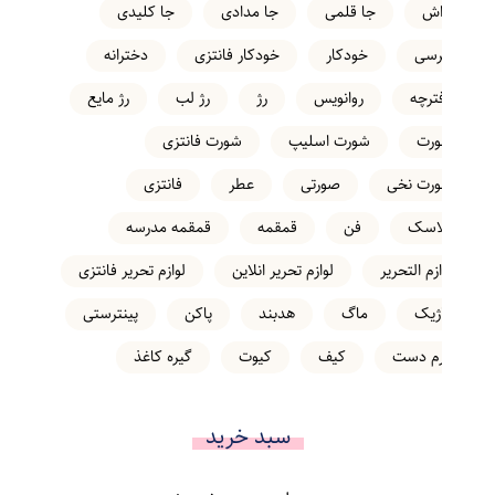
تراش
جا قلمی
جا مدادی
جا کلیدی
خرسی
خودکار
خودکار فانتزی
دخترانه
دفترچه
روانویس
رژ
رژ لب
رژ مایع
شورت
شورت اسلیپ
شورت فانتزی
شورت نخی
صورتی
عطر
فانتزی
فلاسک
فن
قمقمه
قمقمه مدرسه
لوازم التحریر
لوازم تحریر انلاین
لوازم تحریر فانتزی
ماژیک
ماگ
هدبند
پاکن
پینترستی
کرم دست
کیف
کیوت
گیره کاغذ
سبد خرید