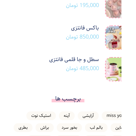
195,000
تومان
باکس فانتزی
850,000
تومان
سطل و جا قلمی فانتزی
485,000
تومان
برچسب ها
miss you
آرایشی
آینه
استیک نوت
انلاین
بالم لب
بخور سرد
براش
بطری