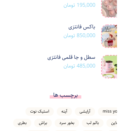
195,000
تومان
باکس فانتزی
850,000
تومان
سطل و جا قلمی فانتزی
485,000
تومان
برچسب ها
miss you
آرایشی
آینه
استیک نوت
انلاین
بالم لب
بخور سرد
براش
بطری