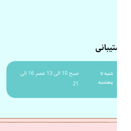
پشتیبانی
صبح 10 الی 13 عصر 16 الی
شنبه تا
پنجشنبه
21