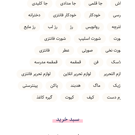
تراش
جا قلمی
جا مدادی
جا کلیدی
خرسی
خودکار
خودکار فانتزی
دخترانه
دفترچه
روانویس
رژ
رژ لب
رژ مایع
شورت
شورت اسلیپ
شورت فانتزی
شورت نخی
صورتی
عطر
فانتزی
فلاسک
فن
قمقمه
قمقمه مدرسه
لوازم التحریر
لوازم تحریر انلاین
لوازم تحریر فانتزی
ماژیک
ماگ
هدبند
پاکن
پینترستی
کرم دست
کیف
کیوت
گیره کاغذ
سبد خرید