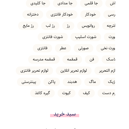
تراش
جا قلمی
جا مدادی
جا کلیدی
خرسی
خودکار
خودکار فانتزی
دخترانه
دفترچه
روانویس
رژ
رژ لب
رژ مایع
شورت
شورت اسلیپ
شورت فانتزی
شورت نخی
صورتی
عطر
فانتزی
فلاسک
فن
قمقمه
قمقمه مدرسه
لوازم التحریر
لوازم تحریر انلاین
لوازم تحریر فانتزی
ماژیک
ماگ
هدبند
پاکن
پینترستی
کرم دست
کیف
کیوت
گیره کاغذ
سبد خرید