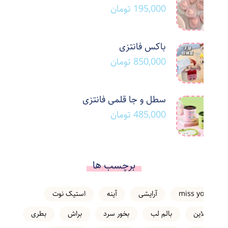
195,000
تومان
باکس فانتزی
850,000
تومان
سطل و جا قلمی فانتزی
485,000
تومان
برچسب ها
miss you
آرایشی
آینه
استیک نوت
انلاین
بالم لب
بخور سرد
براش
بطری