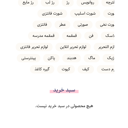
دفترچه
روانویس
رژ
رژ لب
رژ مایع
شورت
شورت اسلیپ
شورت فانتزی
شورت نخی
صورتی
عطر
فانتزی
فلاسک
فن
قمقمه
قمقمه مدرسه
لوازم التحریر
لوازم تحریر انلاین
لوازم تحریر فانتزی
ماژیک
ماگ
هدبند
پاکن
پینترستی
کرم دست
کیف
کیوت
گیره کاغذ
سبد خرید
هیچ محصولی در سبد خرید نیست.