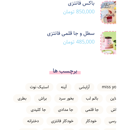
باکس فانتزی
850,000
تومان
سطل و جا قلمی فانتزی
485,000
تومان
برچسب ها
miss you
آرایشی
آینه
استیک نوت
انلاین
بالم لب
بخور سرد
براش
بطری
تراش
جا قلمی
جا مدادی
جا کلیدی
خرسی
خودکار
خودکار فانتزی
دخترانه