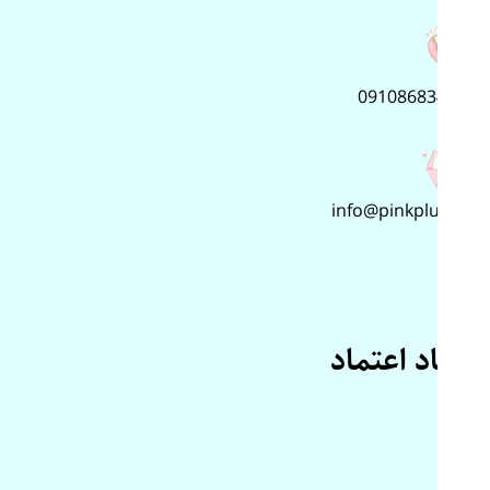
09108683499
info@pinkplus.ir
نماد اعتماد