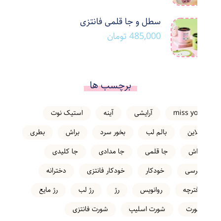
سطل و جا قلمی فانتزی
485,000
تومان
برچسب ها
miss you
آرایشی
آینه
استیک نوت
انلاین
بالم لب
بخور سرد
براش
بطری
تراش
جا قلمی
جا مدادی
جا کلیدی
خرسی
خودکار
خودکار فانتزی
دخترانه
دفترچه
روانویس
رژ
رژ لب
رژ مایع
شورت
شورت اسلیپ
شورت فانتزی