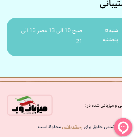
پشتیبانی
صبح 10 الی 13 عصر 16 الی
شنبه تا
پنجشنبه
21
طراحی و میزبانی شده در:
تمامی حقوق برای
پینک پلاس
محفوظ است