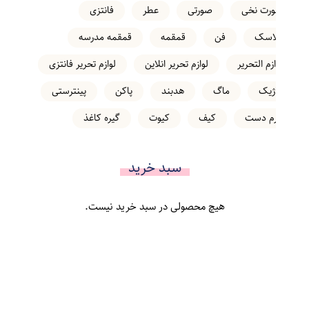
شورت نخی
صورتی
عطر
فانتزی
فلاسک
فن
قمقمه
قمقمه مدرسه
لوازم التحریر
لوازم تحریر انلاین
لوازم تحریر فانتزی
ماژیک
ماگ
هدبند
پاکن
پینترستی
کرم دست
کیف
کیوت
گیره کاغذ
سبد خرید
هیچ محصولی در سبد خرید نیست.