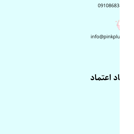
09108683499
info@pinkplus.ir
نماد اعتماد