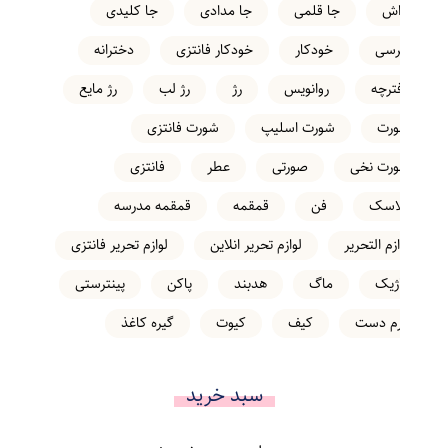
تراش
جا قلمی
جا مدادی
جا کلیدی
خرسی
خودکار
خودکار فانتزی
دخترانه
دفترچه
روانویس
رژ
رژ لب
رژ مایع
شورت
شورت اسلیپ
شورت فانتزی
شورت نخی
صورتی
عطر
فانتزی
فلاسک
فن
قمقمه
قمقمه مدرسه
لوازم التحریر
لوازم تحریر انلاین
لوازم تحریر فانتزی
ماژیک
ماگ
هدبند
پاکن
پینترستی
کرم دست
کیف
کیوت
گیره کاغذ
سبد خرید