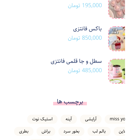
195,000
تومان
باکس فانتزی
850,000
تومان
سطل و جا قلمی فانتزی
485,000
تومان
برچسب ها
miss you
آرایشی
آینه
استیک نوت
انلاین
بالم لب
بخور سرد
براش
بطری