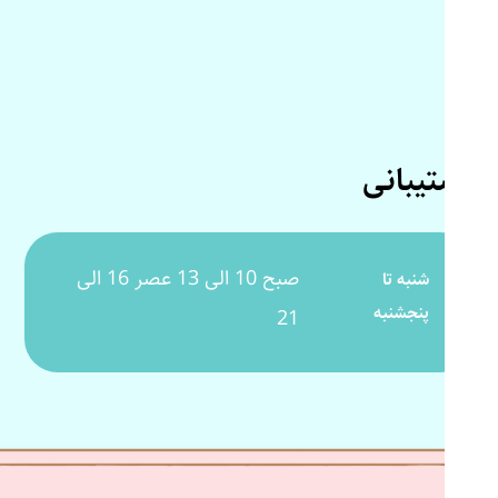
پشتیبانی
صبح 10 الی 13 عصر 16 الی
شنبه تا
پنجشنبه
21