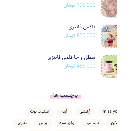
195,000
تومان
باکس فانتزی
850,000
تومان
سطل و جا قلمی فانتزی
485,000
تومان
برچسب ها
miss you
آرایشی
آینه
استیک نوت
انلاین
بالم لب
بخور سرد
براش
بطری