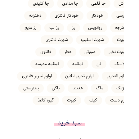
تراش
جا قلمی
جا مدادی
جا کلیدی
خرسی
خودکار
خودکار فانتزی
دخترانه
دفترچه
روانویس
رژ
رژ لب
رژ مایع
شورت
شورت اسلیپ
شورت فانتزی
شورت نخی
صورتی
عطر
فانتزی
فلاسک
فن
قمقمه
قمقمه مدرسه
لوازم التحریر
لوازم تحریر انلاین
لوازم تحریر فانتزی
ماژیک
ماگ
هدبند
پاکن
پینترستی
کرم دست
کیف
کیوت
گیره کاغذ
سبد خرید