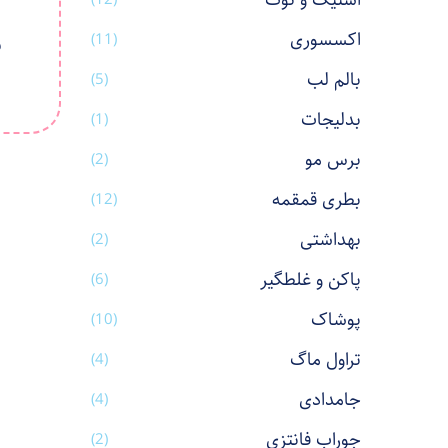
استیک و نوت
اکسسوری
س
(11)
بالم لب
(5)
بدلیجات
(1)
برس مو
(2)
بطری قمقمه
(12)
بهداشتی
(2)
پاکن و غلطگیر
(6)
پوشاک
(10)
تراول ماگ
(4)
جامدادی
(4)
جوراب فانتزی
(2)