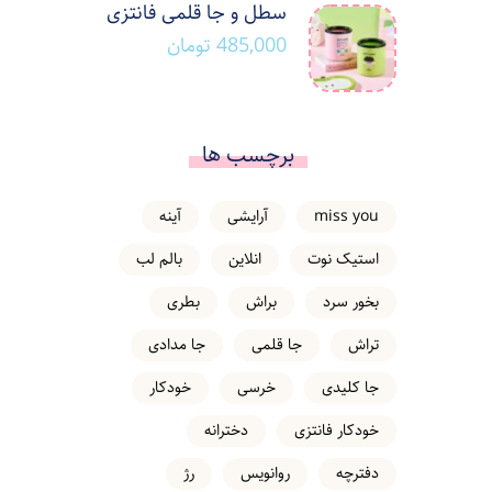
سطل و جا قلمی فانتزی
485,000
تومان
برچسب ها
miss you
آرایشی
آینه
استیک نوت
انلاین
بالم لب
بخور سرد
براش
بطری
تراش
جا قلمی
جا مدادی
جا کلیدی
خرسی
خودکار
خودکار فانتزی
دخترانه
دفترچه
روانویس
رژ