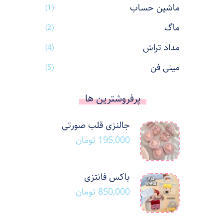
ماشین حساب
(1)
ماگ
(2)
مداد تراش
(4)
مینی فن
(5)
پرفروشترین ها
جالنزی قلب صورتی
195,000
تومان
باکس فانتزی
850,000
تومان