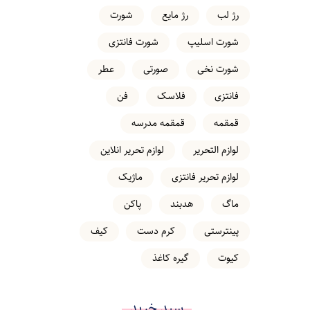
رژ لب
رژ مایع
شورت
شورت اسلیپ
شورت فانتزی
شورت نخی
صورتی
عطر
فانتزی
فلاسک
فن
قمقمه
قمقمه مدرسه
لوازم التحریر
لوازم تحریر انلاین
لوازم تحریر فانتزی
ماژیک
ماگ
هدبند
پاکن
پینترستی
کرم دست
کیف
کیوت
گیره کاغذ
سبد خرید