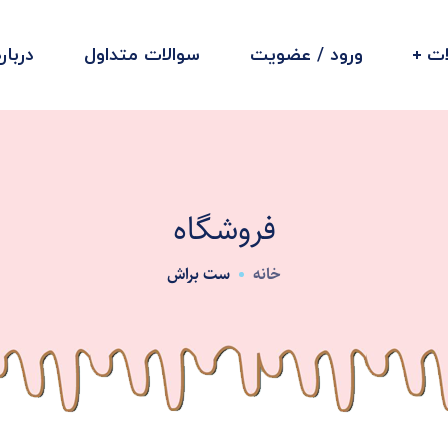
ت
ورود / عضویت
سوالات متداول
دربار
فروشگاه
خانه
ست براش