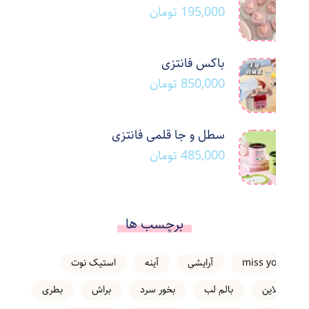
195,000
تومان
باکس فانتزی
850,000
تومان
سطل و جا قلمی فانتزی
485,000
تومان
برچسب ها
miss you
آرایشی
آینه
استیک نوت
انلاین
بالم لب
بخور سرد
براش
بطری