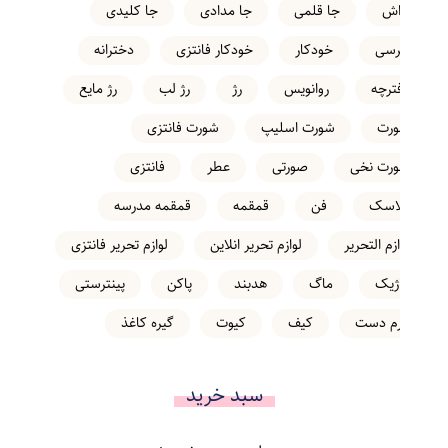
تراش
جا قلمی
جا مدادی
جا کلیدی
خرسی
خودکار
خودکار فانتزی
دخترانه
دفترچه
روانویس
رژ
رژ لب
رژ مایع
شورت
شورت اسلیپ
شورت فانتزی
شورت نخی
صورتی
عطر
فانتزی
فلاسک
فن
قمقمه
قمقمه مدرسه
لوازم التحریر
لوازم تحریر انلاین
لوازم تحریر فانتزی
ماژیک
ماگ
هدبند
پاکن
پینترستی
کرم دست
کیف
کیوت
گیره کاغذ
سبد خرید