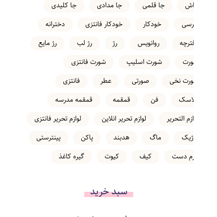
تراش
جا قلمی
جا مدادی
جا کلیدی
خرسی
خودکار
خودکار فانتزی
دخترانه
دفترچه
روانویس
رژ
رژ لب
رژ مایع
شورت
شورت اسلیپ
شورت فانتزی
شورت نخی
صورتی
عطر
فانتزی
فلاسک
فن
قمقمه
قمقمه مدرسه
لوازم التحریر
لوازم تحریر انلاین
لوازم تحریر فانتزی
ماژیک
ماگ
هدبند
پاکن
پینترستی
کرم دست
کیف
کیوت
گیره کاغذ
سبد خرید