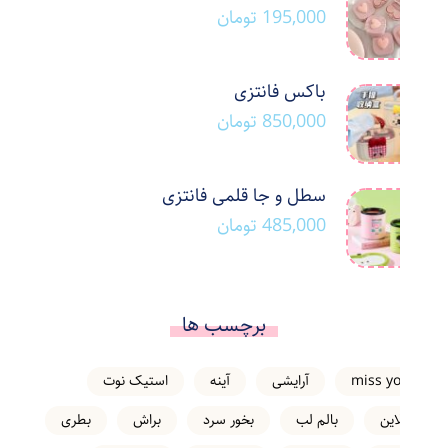
195,000
تومان
باکس فانتزی
850,000
تومان
سطل و جا قلمی فانتزی
485,000
تومان
برچسب ها
miss you
آرایشی
آینه
استیک نوت
انلاین
بالم لب
بخور سرد
براش
بطری