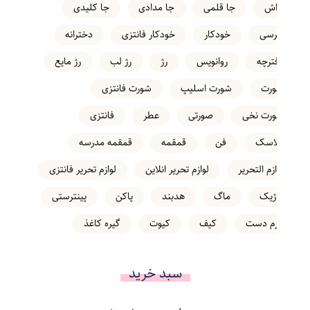
تراش
جا قلمی
جا مدادی
جا کلیدی
خرسی
خودکار
خودکار فانتزی
دخترانه
دفترچه
روانویس
رژ
رژ لب
رژ مایع
شورت
شورت اسلیپ
شورت فانتزی
شورت نخی
صورتی
عطر
فانتزی
فلاسک
فن
قمقمه
قمقمه مدرسه
لوازم التحریر
لوازم تحریر انلاین
لوازم تحریر فانتزی
ماژیک
ماگ
هدبند
پاکن
پینترستی
کرم دست
کیف
کیوت
گیره کاغذ
سبد خرید