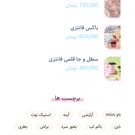
195,000
تومان
باکس فانتزی
850,000
تومان
سطل و جا قلمی فانتزی
485,000
تومان
برچسب ها
miss you
آرایشی
آینه
استیک نوت
انلاین
بالم لب
بخور سرد
براش
بطری