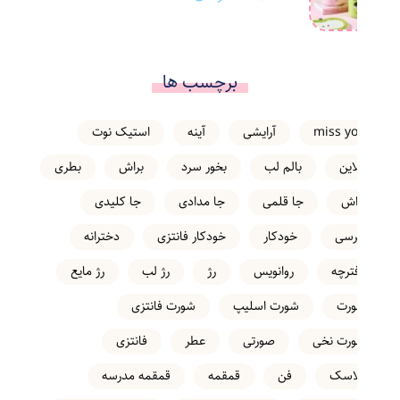
برچسب ها
miss you
آرایشی
آینه
استیک نوت
انلاین
بالم لب
بخور سرد
براش
بطری
تراش
جا قلمی
جا مدادی
جا کلیدی
خرسی
خودکار
خودکار فانتزی
دخترانه
دفترچه
روانویس
رژ
رژ لب
رژ مایع
شورت
شورت اسلیپ
شورت فانتزی
شورت نخی
صورتی
عطر
فانتزی
فلاسک
فن
قمقمه
قمقمه مدرسه