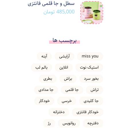
سطل و جا قلمی فانتزی
485,000
تومان
برچسب ها
miss you
آرایشی
آینه
استیک نوت
انلاین
بالم لب
بخور سرد
براش
بطری
تراش
جا قلمی
جا مدادی
جا کلیدی
خرسی
خودکار
خودکار فانتزی
دخترانه
دفترچه
روانویس
رژ