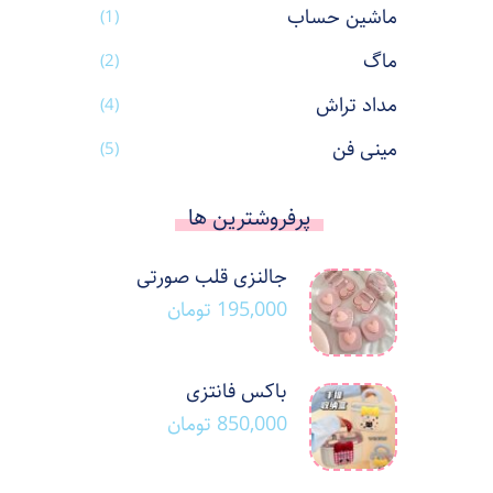
ماشین حساب
(1)
ماگ
(2)
مداد تراش
(4)
مینی فن
(5)
پرفروشترین ها
جالنزی قلب صورتی
195,000
تومان
باکس فانتزی
850,000
تومان