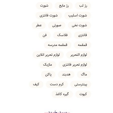
رژ لب
رژ مایع
شورت
شورت اسلیپ
شورت فانتزی
شورت نخی
صورتی
عطر
فانتزی
فلاسک
فن
قمقمه
قمقمه مدرسه
لوازم التحریر
لوازم تحریر انلاین
لوازم تحریر فانتزی
ماژیک
ماگ
هدبند
پاکن
پینترستی
کرم دست
کیف
کیوت
گیره کاغذ
سبد خرید