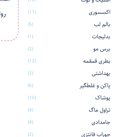
استیک و نوت
اکسسوری
رو
(11)
بالم لب
(5)
بدلیجات
(1)
برس مو
(2)
بطری قمقمه
(12)
بهداشتی
(2)
پاکن و غلطگیر
(6)
پوشاک
(10)
تراول ماگ
(4)
جامدادی
(4)
جوراب فانتزی
(2)