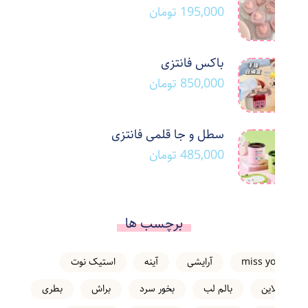
195,000
تومان
باکس فانتزی
850,000
تومان
سطل و جا قلمی فانتزی
485,000
تومان
برچسب ها
miss you
آرایشی
آینه
استیک نوت
انلاین
بالم لب
بخور سرد
براش
بطری