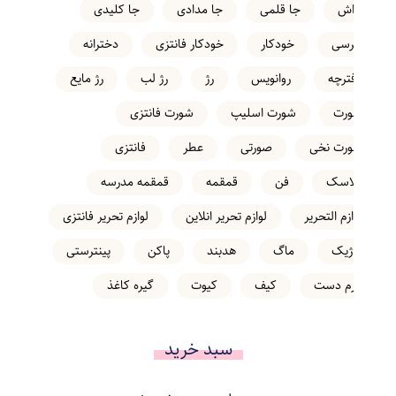
تراش
جا قلمی
جا مدادی
جا کلیدی
خرسی
خودکار
خودکار فانتزی
دخترانه
دفترچه
روانویس
رژ
رژ لب
رژ مایع
شورت
شورت اسلیپ
شورت فانتزی
شورت نخی
صورتی
عطر
فانتزی
فلاسک
فن
قمقمه
قمقمه مدرسه
لوازم التحریر
لوازم تحریر انلاین
لوازم تحریر فانتزی
ماژیک
ماگ
هدبند
پاکن
پینترستی
کرم دست
کیف
کیوت
گیره کاغذ
سبد خرید