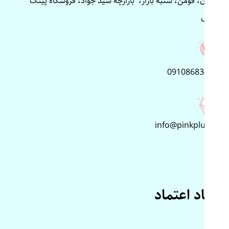
گیلان، فومن، شنبه بازار، بازارچه سید جواد، فروشگاه پینک
پلاس
09108683499
info@pinkplus.ir
نماد اعتماد