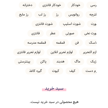
خرسی
خودکار
خودکار فانتزی
دخترانه
دفترچه
روانویس
رژ
رژ لب
رژ مایع
شورت
شورت اسلیپ
شورت فانتزی
شورت نخی
صورتی
عطر
فانتزی
فلاسک
فن
قمقمه
قمقمه مدرسه
لوازم التحریر
لوازم تحریر انلاین
لوازم تحریر فانتزی
ماژیک
ماگ
هدبند
پاکن
پینترستی
کرم دست
کیف
کیوت
گیره کاغذ
سبد خرید
هیچ محصولی در سبد خرید نیست.