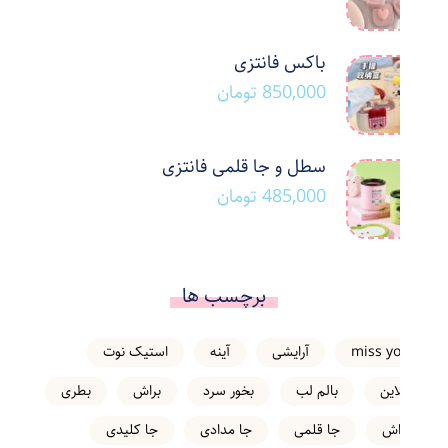
باکس فانتزی
850,000
تومان
سطل و جا قلمی فانتزی
485,000
تومان
برچسب ها
miss you
آرایشی
آینه
استیک نوت
انلاین
بالم لب
بخور سرد
براش
بطری
تراش
جا قلمی
جا مدادی
جا کلیدی