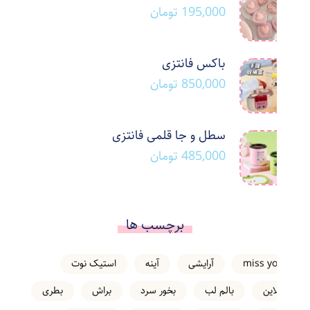
195,000
تومان
باکس فانتزی
850,000
تومان
سطل و جا قلمی فانتزی
485,000
تومان
برچسب ها
miss you
آرایشی
آینه
استیک نوت
انلاین
بالم لب
بخور سرد
براش
بطری