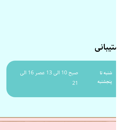
پشتیبانی
صبح 10 الی 13 عصر 16 الی
شنبه تا
پنجشنبه
21