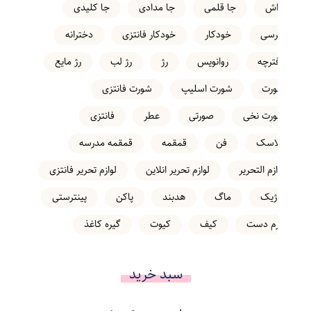
تراش
جا قلمی
جا مدادی
جا کلیدی
خرسی
خودکار
خودکار فانتزی
دخترانه
دفترچه
روانویس
رژ
رژ لب
رژ مایع
شورت
شورت اسلیپ
شورت فانتزی
شورت نخی
صورتی
عطر
فانتزی
فلاسک
فن
قمقمه
قمقمه مدرسه
لوازم التحریر
لوازم تحریر انلاین
لوازم تحریر فانتزی
ماژیک
ماگ
هدبند
پاکن
پینترستی
کرم دست
کیف
کیوت
گیره کاغذ
سبد خرید