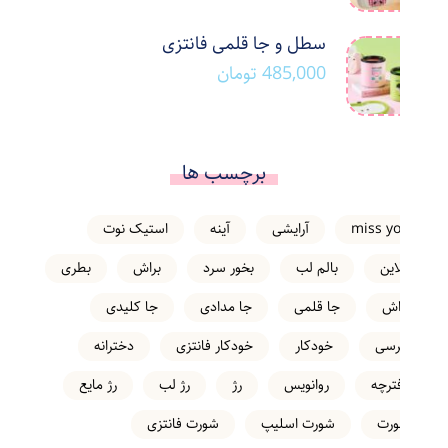
سطل و جا قلمی فانتزی
485,000
تومان
برچسب ها
miss you
آرایشی
آینه
استیک نوت
انلاین
بالم لب
بخور سرد
براش
بطری
تراش
جا قلمی
جا مدادی
جا کلیدی
خرسی
خودکار
خودکار فانتزی
دخترانه
دفترچه
روانویس
رژ
رژ لب
رژ مایع
شورت
شورت اسلیپ
شورت فانتزی