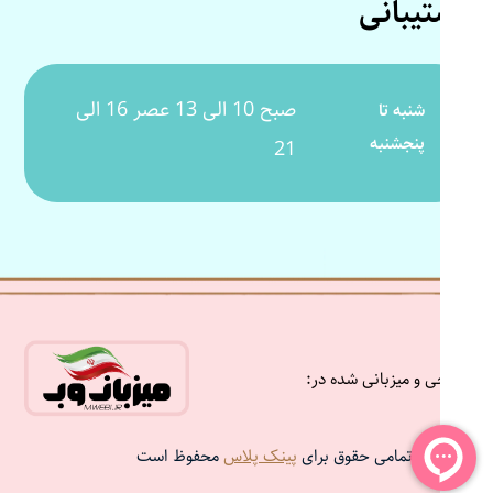
پشتیبانی
صبح 10 الی 13 عصر 16 الی
شنبه تا
پنجشنبه
21
طراحی و میزبانی شده در:
تمامی حقوق برای
پینک پلاس
محفوظ است