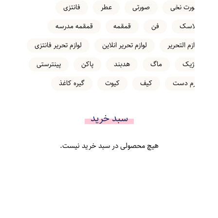
شورت نخی
صورتی
عطر
فانتزی
فلاسک
فن
قمقمه
قمقمه مدرسه
لوازم التحریر
لوازم تحریر انلاین
لوازم تحریر فانتزی
ماژیک
ماگ
هدبند
پاکن
پینترستی
کرم دست
کیف
کیوت
گیره کاغذ
سبد خرید
هیچ محصولی در سبد خرید نیست.