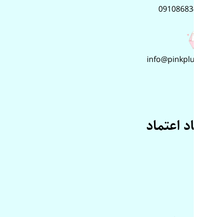
09108683499
info@pinkplus.ir
نماد اعتماد