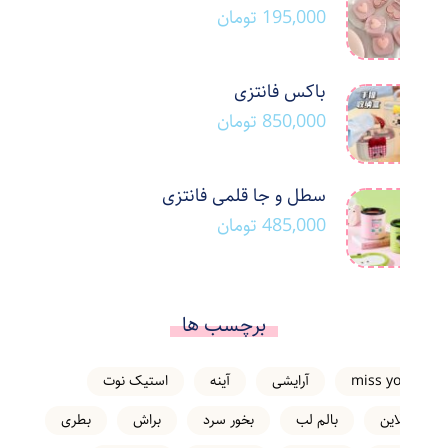
195,000
تومان
باکس فانتزی
850,000
تومان
سطل و جا قلمی فانتزی
485,000
تومان
برچسب ها
miss you
آرایشی
آینه
استیک نوت
انلاین
بالم لب
بخور سرد
براش
بطری