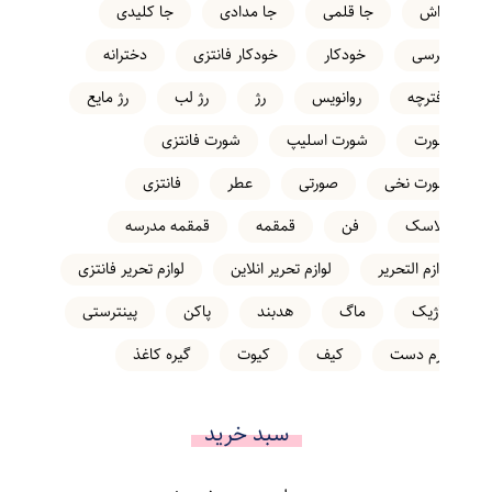
تراش
جا قلمی
جا مدادی
جا کلیدی
خرسی
خودکار
خودکار فانتزی
دخترانه
دفترچه
روانویس
رژ
رژ لب
رژ مایع
شورت
شورت اسلیپ
شورت فانتزی
شورت نخی
صورتی
عطر
فانتزی
فلاسک
فن
قمقمه
قمقمه مدرسه
لوازم التحریر
لوازم تحریر انلاین
لوازم تحریر فانتزی
ماژیک
ماگ
هدبند
پاکن
پینترستی
کرم دست
کیف
کیوت
گیره کاغذ
سبد خرید