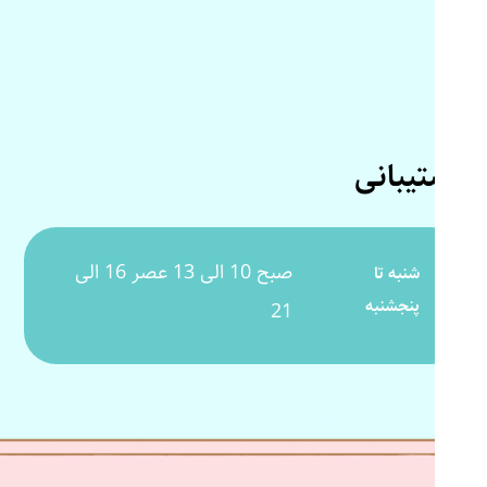
پشتیبانی
صبح 10 الی 13 عصر 16 الی
شنبه تا
پنجشنبه
21